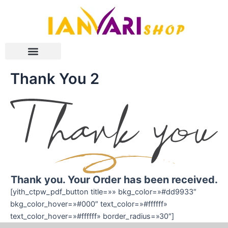
Ir
al
contenido
Thank You 2
Thank you. Your Order has been received.
[yith_ctpw_pdf_button title=»» bkg_color=»#dd9933″
bkg_color_hover=»#000″ text_color=»#ffffff»
text_color_hover=»#ffffff» border_radius=»30″]