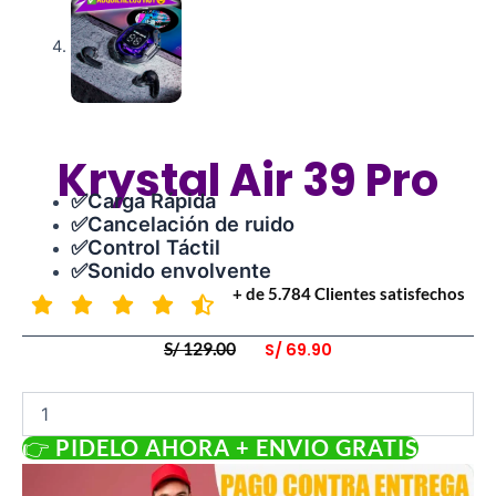
Krystal Air 39 Pro
✅Carga Rápida
✅Cancelación de ruido
✅Control Táctil
✅Sonido envolvente
+ de 5.784 Clientes satisfechos
El
S/
69.90
El
S/
129.00
precio
precio
Krystal
original
actual
Air
era:
es:
👉 PIDELO AHORA + ENVIO GRATIS
39
S/ 129.00.
S/ 69.90.
Pro
cantidad